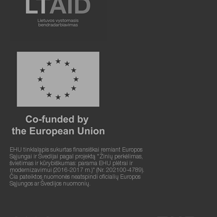
EHU tinklalapis sukurtas finansiškai remiant Europos
Sąjungai ir Švedijai pagal projektą "Žinių perkėlimas,
švietimas ir kūrybiškumas: parama EHU plėtrai ir
modernizavimui (2016-2017 m.)" (Nr. 202100-4789).
Čia pateiktos nuomonės neatspindi oficialių Europos
Sąjungos ar Švedijos nuomonių.