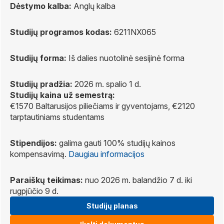
Dėstymo kalba:
Anglų kalba
Studijų programos kodas:
6211NX065
Studijų forma:
Iš dalies nuotolinė sesijinė forma
Studijų pradžia:
2026 m. spalio 1 d.
Studijų kaina už semestrą:
€1570 Baltarusijos piliečiams ir gyventojams, €2120
tarptautiniams studentams
Stipendijos:
galima gauti 100% studijų kainos
kompensavimą.
Daugiau informacijos
Paraiškų teikimas:
nuo 2026 m. balandžio 7 d. iki
rugpjūčio 9 d.
Studijų planas