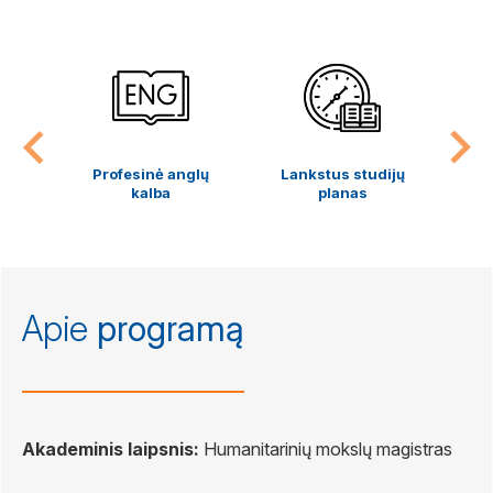
ybės
Profesinė anglų
Lankstus studijų
kalba
planas
k
Apie
programą
Akademinis laipsnis:
Humanitarinių mokslų magistras