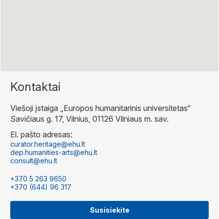
Kontaktai
Viešoji įstaiga „Europos humanitarinis universitetas“
Savičiaus g. 17, Vilnius, 01126 Vilniaus m. sav.
El. pašto adresas:
curator.heritage@ehu.lt
dep.humanities-arts@ehu.lt
consult@ehu.lt
+370 5 263 9650
+370 (644) 96 317
Susisiekite