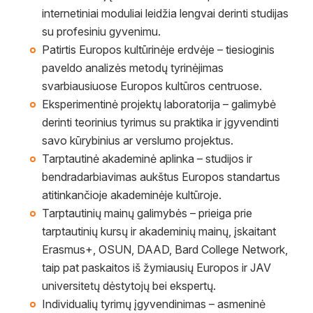
internetiniai moduliai leidžia lengvai derinti studijas
su profesiniu gyvenimu.
Patirtis Europos kultūrinėje erdvėje – tiesioginis
paveldo analizės metodų tyrinėjimas
svarbiausiuose Europos kultūros centruose.
Eksperimentinė projektų laboratorija – galimybė
derinti teorinius tyrimus su praktika ir įgyvendinti
savo kūrybinius ar verslumo projektus.
Tarptautinė akademinė aplinka – studijos ir
bendradarbiavimas aukštus Europos standartus
atitinkančioje akademinėje kultūroje.
Tarptautinių mainų galimybės – prieiga prie
tarptautinių kursų ir akademinių mainų, įskaitant
Erasmus+, OSUN, DAAD, Bard College Network,
taip pat paskaitos iš žymiausių Europos ir JAV
universitetų dėstytojų bei ekspertų.
Individualių tyrimų įgyvendinimas – asmeninė