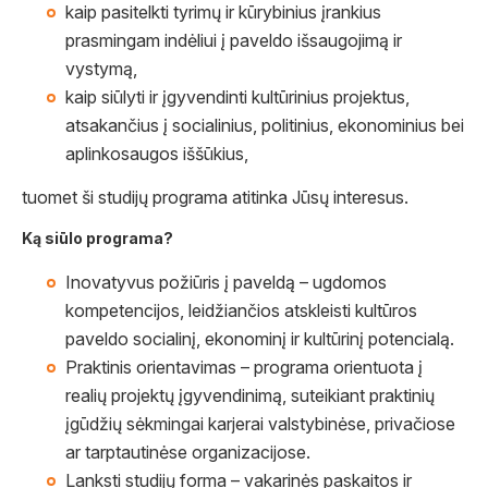
kaip pasitelkti tyrimų ir kūrybinius įrankius
prasmingam indėliui į paveldo išsaugojimą ir
vystymą,
kaip siūlyti ir įgyvendinti kultūrinius projektus,
atsakančius į socialinius, politinius, ekonominius bei
aplinkosaugos iššūkius,
tuomet ši studijų programa atitinka Jūsų interesus.
Ką siūlo programa?
Inovatyvus požiūris į paveldą – ugdomos
kompetencijos, leidžiančios atskleisti kultūros
paveldo socialinį, ekonominį ir kultūrinį potencialą.
Praktinis orientavimas – programa orientuota į
realių projektų įgyvendinimą, suteikiant praktinių
įgūdžių sėkmingai karjerai valstybinėse, privačiose
ar tarptautinėse organizacijose.
Lanksti studijų forma – vakarinės paskaitos ir