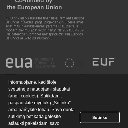
EHU tinklalapis sukurtas finansiškai remiant Europos
Sąjungai ir Švedijai pagal projektą "Žinių perkėlimas,
švietimas ir kūrybiškumas: parama EHU plėtrai ir
modernizavimui (2016-2017 m.)" (Nr. 202100-4789).
Čia pateiktos nuomonės neatspindi oficialių Europos
Sąjungos ar Švedijos nuomonių.
Informuojame, kad šioje
svetainėje naudojami slapukai
(angl. cookies). Sutikdami,
paspauskite mygtuką „Sutinku“
arba naršykite toliau. Savo duotą
sutikimą bet kada galėsite
Sutinku
Svetainės naudojimo sąlygos
© 2026 Europos humanitarinis universitetas
atšaukti pakeisdami savo