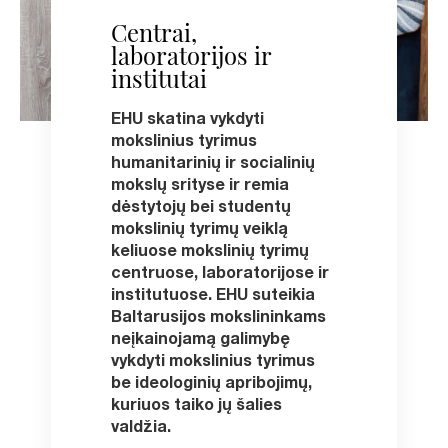
Centrai,
laboratorijos ir
institutai
EHU skatina vykdyti
mokslinius tyrimus
humanitarinių ir socialinių
mokslų srityse ir remia
dėstytojų bei studentų
mokslinių tyrimų veiklą
keliuose mokslinių tyrimų
centruose, laboratorijose ir
institutuose. EHU suteikia
Baltarusijos mokslininkams
neįkainojamą galimybę
vykdyti mokslinius tyrimus
be ideologinių apribojimų,
kuriuos taiko jų šalies
valdžia.