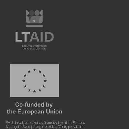
EHU tinklalapis sukurtas finansiškai remiant Europos
Sąjungai ir Švedijai pagal projektą "Žinių perkėlimas,