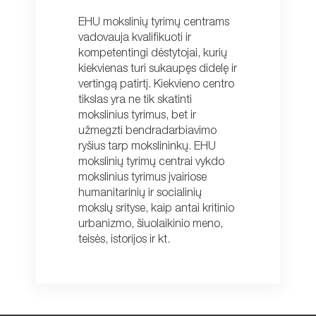
EHU mokslinių tyrimų centrams
vadovauja kvalifikuoti ir
kompetentingi dėstytojai, kurių
kiekvienas turi sukaupęs didelę ir
vertingą patirtį. Kiekvieno centro
tikslas yra ne tik skatinti
mokslinius tyrimus, bet ir
užmegzti bendradarbiavimo
ryšius tarp mokslininkų. EHU
mokslinių tyrimų centrai vykdo
mokslinius tyrimus įvairiose
humanitarinių ir socialinių
mokslų srityse, kaip antai kritinio
urbanizmo, šiuolaikinio meno,
teisės, istorijos ir kt.