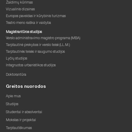
Žaidimų kūrimas
Vizualinis dizainas
Europos paveldas ir kūrybinis turizmas
Teatro meno raiška ir vaidyba
Magistrantūros studijos
Verslo administravimo magistro programa (MBA)
Tarptautinė prekybos ir verslo teisė (LL.M.)
Tarptautinės teisės ir saugumo studijos
Lyčių studijos
Integruotos urbanistikos studijos
Doktorantūra
Greitos nuorodos
Apie mus
Studijos
Studentai ir absolventai
Mokslas ir projektai
Tarptautiškumas