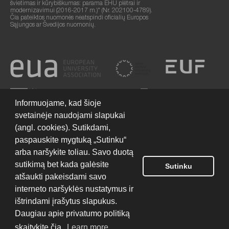
švietimas ir kūrybiškumas: parama EHU plėtrai ir
modernizavimui (2016-2017 m.)" (Nr. 202100-4789).
Čia pateiktos nuomonės neatspindi oficialių Europos
Sąjungos ar Švedijos nuomonių.
Informuojame, kad šioje
svetainėje naudojami slapukai
(angl. cookies). Sutikdami,
paspauskite mygtuką „Sutinku“
arba naršykite toliau. Savo duotą
sutikimą bet kada galėsite
Sutinku
Svetainės naudojimo sąlygos
© 2026 Europos humanitarinis universitetas
atšaukti pakeisdami savo
interneto naršyklės nustatymus ir
ištrindami įrašytus slapukus.
Svetainės kūrimas:
Daugiau apie privatumo politiką
skaitykite čia.
Learn more