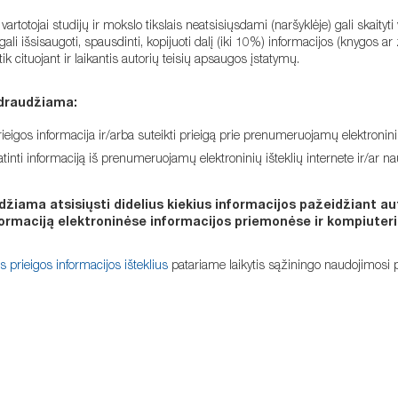
artotojai studijų ir mokslo tikslais neatsisiųsdami (naršyklėje) gali skaityt
gali išsisaugoti, spausdinti, kopijuoti dalį (iki 10%) informacijos (knygos 
tik cituojant ir laikantis autorių teisių apsaugos įstatymų.
draudžiama:
prieigos informacija ir/arba suteikti prieigą prie prenumeruojamų elektronini
atinti informaciją iš prenumeruojamų elektroninių išteklių internete ir/ar nau
džiama atsisiųsti didelius kiekius informacijos pažeidžiant au
ormaciją elektroninėse informacijos priemonėse ir kompiuter
os prieigos informacijos išteklius
patariame laikytis sąžiningo naudojimosi p