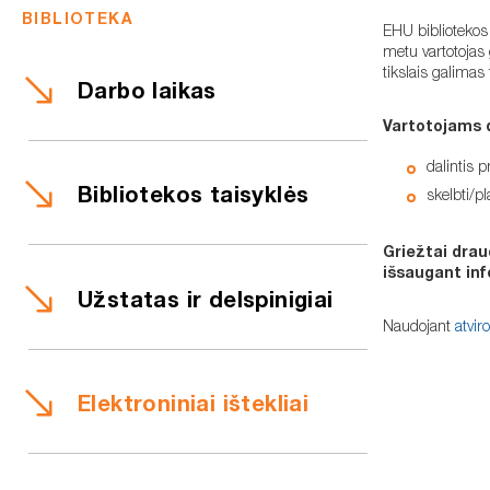
BIBLIOTEKA
EHU bibliotekos v
metu vartotojas 
tikslais galimas 
Darbo laikas
Vartotojams 
dalintis 
Bibliotekos taisyklės
skelbti/pl
Griežtai drau
išsaugant inf
Užstatas ir delspinigiai
Naudojant
atvir
Elektroniniai ištekliai