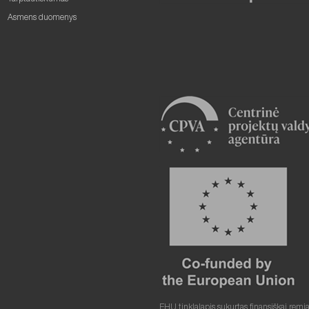
Asmens duomenys
EHU tinklalapis sukurtas finansiškai remi