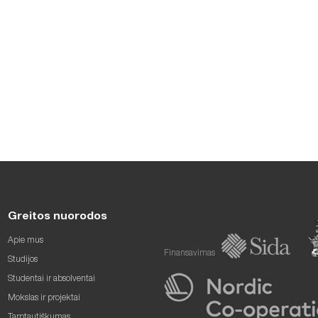
Greitos nuorodos
Apie mus
Finansavimas
Studijos
Studentai ir absolventai
Mokslas ir projektai
Tarptautiškumas