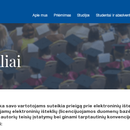
Apie mus
Priėmimas
Studijos
Studentai ir absolvent
liai
ka savo vartotojams suteikia prieigą prie elektroninių ište
mų elektroninių išteklių (licencijuojamos duomenų bazės)
autorių teisių įstatymų bei ginami tarptautinių konvencij
i: