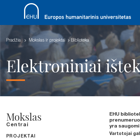
Pradžia
Mokslas ir projektai
Biblioteka
Elektroniniai ištek
Mokslas
EHU bibliote
prenumeruoja
Centrai
yra saugomi 
Vartotojai gal
PROJEKTAI