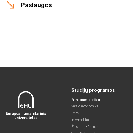
Paslaugos
Studijų programos
Bakalauro studijos
Verslo ekonomika
Teisė
Informatika
Žaidimų kūrimas