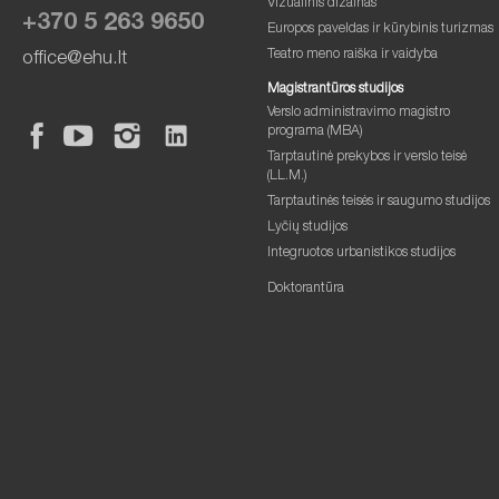
Vizualinis dizainas
+370 5 263 9650
Europos paveldas ir kūrybinis turizmas
Teatro meno raiška ir vaidyba
office@ehu.lt
Magistrantūros studijos
Verslo administravimo magistro
programa (MBA)
Tarptautinė prekybos ir verslo teisė
(LL.M.)
Tarptautinės teisės ir saugumo studijos
Lyčių studijos
Integruotos urbanistikos studijos
Doktorantūra