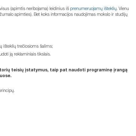
i visus (apimtis neribojama) leidinius iš
prenumeruojamų išteklių
. Vienu
ar žurnalo apimties). Bet koks informacijos naudojimas mokslo ir studijų
ų išteklių trečiosioms šalims;
doti ją reklaminiais tikslais.
torių teisių įstatymus, taip pat naudoti programinę įrangą
iuose.
rincipų.