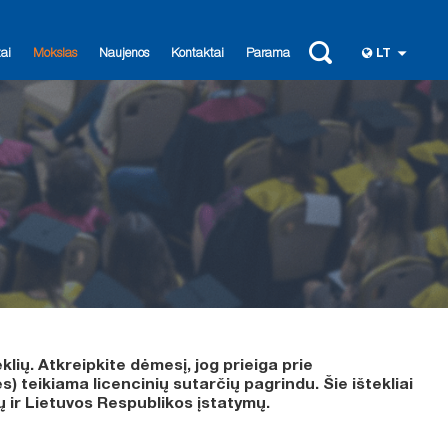
ai
Mokslas
Naujenos
Kontaktai
Parama
LT
klių. Atkreipkite dėmesį, jog prieiga prie
 teikiama licencinių sutarčių pagrindu. Šie ištekliai
ų ir Lietuvos Respublikos įstatymų.