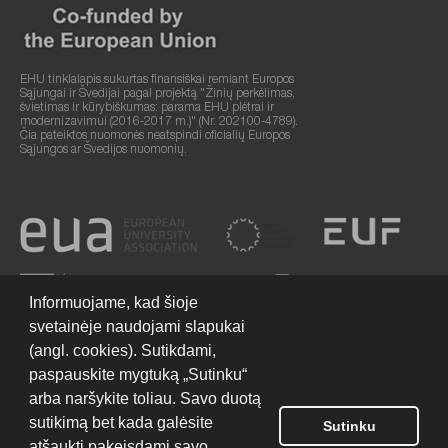
EHU tinklalapis sukurtas finansiškai remiant Europos
Sąjungai ir Švedijai pagal projektą "Žinių perkėlimas,
švietimas ir kūrybiškumas: parama EHU plėtrai ir
modernizavimui (2016-2017 m.)" (Nr. 202100-4789).
Čia pateiktos nuomonės neatspindi oficialių Europos
Sąjungos ar Švedijos nuomonių.
Informuojame, kad šioje
svetainėje naudojami slapukai
(angl. cookies). Sutikdami,
paspauskite mygtuką „Sutinku“
arba naršykite toliau. Savo duotą
sutikimą bet kada galėsite
Sutinku
Svetainės naudojimo sąlygos
© 2026 Europos humanitarinis universitetas
atšaukti pakeisdami savo