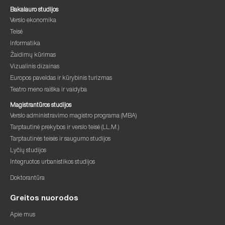
Bakalauro studijos
Verslo ekonomika
Teisė
Informatika
Žaidimų kūrimas
Vizualinis dizainas
Europos paveldas ir kūrybinis turizmas
Teatro meno raiška ir vaidyba
Magistrantūros studijos
Verslo administravimo magistro programa (MBA)
Tarptautinė prekybos ir verslo teisė (LL.M.)
Tarptautinės teisės ir saugumo studijos
Lyčių studijos
Integruotos urbanistikos studijos
Doktorantūra
Greitos nuorodos
Apie mus