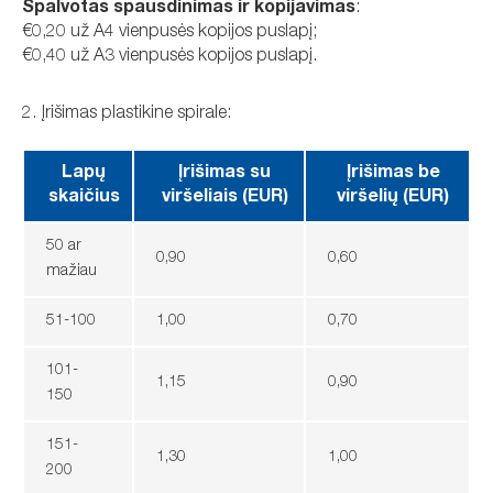
Spalvotas spausdinimas ir kopijavimas
:
€0,20 už A4 vienpusės kopijos puslapį;
€0,40 už А3 vienpusės kopijos puslapį.
2. Įrišimas plastikine spirale:
Lapų
Įrišimas su
Įrišimas be
skaičius
viršeliais (EUR)
viršelių (EUR)
50 ar
0,90
0,60
mažiau
51-100
1,00
0,70
101-
1,15
0,90
150
151-
1,30
1,00
200