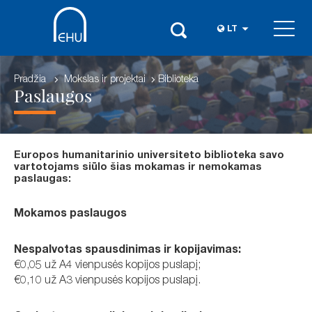
LT
Pradžia
Mokslas ir projektai
Biblioteka
Paslaugos
Europos humanitarinio universiteto biblioteka savo
vartotojams siūlo šias mokamas ir nemokamas
paslaugas:
Mokamos paslaugos
Nespalvotas spausdinimas ir kopijavimas:
€0,05 už A4 vienpusės kopijos puslapį;
€0,10 už А3 vienpusės kopijos puslapį.