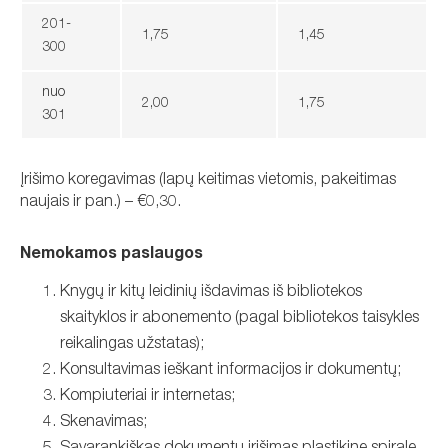
201-
1,75
1,45
300
nuo
2,00
1,75
301
Įrišimo koregavimas (lapų keitimas vietomis, pakeitimas
naujais ir pan.) – €0,30.
Nemokamos paslaugos
Knygų ir kitų leidinių išdavimas iš bibliotekos
skaityklos ir abonemento (pagal bibliotekos taisykles
reikalingas užstatas);
Konsultavimas ieškant informacijos ir dokumentų;
Kompiuteriai ir internetas;
Skenavimas;