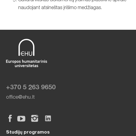
Savarankiškas dokumentų įrišimas plastikine spirale
naudojant atsineštas įrišimo medžiagas.
+370 5 263 9650
office@ehu.lt
Studijų programos