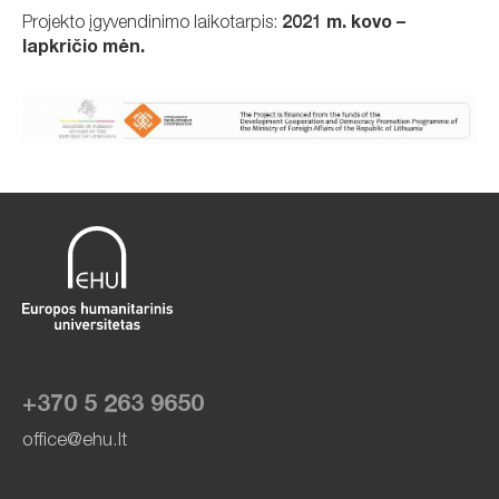
Projekto įgyvendinimo laikotarpis:
2021 m. kovo –
lapkričio mėn.
+370 5 263 9650
office@ehu.lt