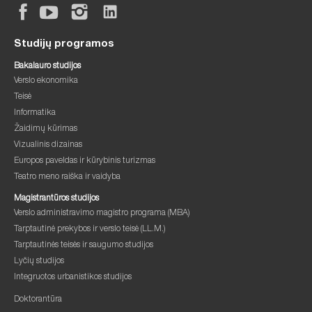
Studijų programos
Bakalauro studijos
Verslo ekonomika
Teisė
Informatika
Žaidimų kūrimas
Vizualinis dizainas
Europos paveldas ir kūrybinis turizmas
Teatro meno raiška ir vaidyba
Magistrantūros studijos
Verslo administravimo magistro programa (MBA)
Tarptautinė prekybos ir verslo teisė (LL.M.)
Tarptautinės teisės ir saugumo studijos
Lyčių studijos
Integruotos urbanistikos studijos
Doktorantūra