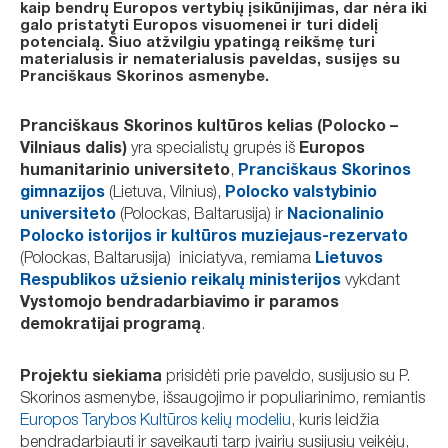
kaip bendrų Europos vertybių įsikūnijimas, dar nėra iki
galo pristatyti Europos visuomenei ir turi didelį
potencialą. Šiuo atžvilgiu ypatingą reikšmę turi
materialusis ir nematerialusis paveldas, susijęs su
Pranciškaus Skorinos asmenybe.
Pranciškaus Skorinos kultūros kelias (Poloсko –
Vilniaus dalis)
yra specialistų grupės iš
Europos
humanitarinio universiteto
,
Pranciškaus Skorinos
gimnazijos
(Lietuva, Vilnius),
Poloсko valstybinio
universiteto
(Polockas, Baltarusija) ir
Nacionalinio
Poloсko istorijos ir kultūros muziejaus-rezervato
(Poloсkas, Baltarusija) iniciatyva, remiama
Lietuvos
Respublikos užsienio reikalų ministerijos
vykdant
Vystomojo bendradarbiavimo ir paramos
demokratijai programą
.
Projektu siekiama
prisidėti prie paveldo, susijusio su P.
Skorinos asmenybe, išsaugojimo ir populiarinimo, remiantis
Europos Tarybos Kultūros kelių modeliu
, kuris leidžia
bendradarbiauti ir sąveikauti tarp įvairių susijusių veikėjų,