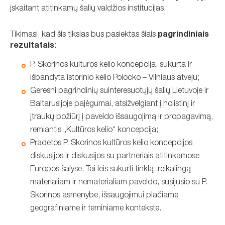
įskaitant atitinkamų šalių valdžios institucijas.
Tikimasi, kad šis tikslas bus pasiektas šiais
pagrindiniais
rezultatais
:
P. Skorinos kultūros kelio koncepcija, sukurta ir
išbandyta istorinio kelio Polocko – Vilniaus atveju;
Geresni pagrindinių suinteresuotųjų šalių Lietuvoje ir
Baltarusijoje pajėgumai, atsižvelgiant į holistinį ir
įtraukų požiūrį į paveldo išsaugojimą ir propagavimą,
remiantis „Kultūros kelio“ koncepcija;
Pradėtos P. Skorinos kultūros kelio koncepcijos
diskusijos ir diskusijos su partneriais atitinkamose
Europos šalyse. Tai leis sukurti tinklą, reikalingą
materialiam ir nematerialiam paveldo, susijusio su P.
Skorinos asmenybe, išsaugojimui plačiame
geografiniame ir teminiame kontekste.