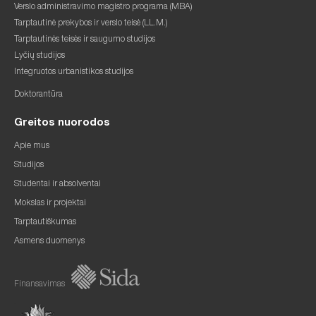
Verslo administravimo magistro programa (MBA)
Tarptautinė prekybos ir verslo teisė (LL.M.)
Tarptautinės teisės ir saugumo studijos
Lyčių studijos
Integruotos urbanistikos studijos
Doktorantūra
Greitos nuorodos
Apie mus
Studijos
Studentai ir absolventai
Mokslas ir projektai
Tarptautiškumas
Asmens duomenys
Finansavimas