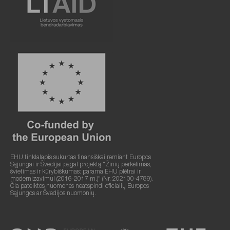
EHU tinklalapis sukurtas finansiškai remiant Europos
Sąjungai ir Švedijai pagal projektą "Žinių perkėlimas,
švietimas ir kūrybiškumas: parama EHU plėtrai ir
modernizavimui (2016-2017 m.)" (Nr. 202100-4789).
Čia pateiktos nuomonės neatspindi oficialių Europos
Sąjungos ar Švedijos nuomonių.