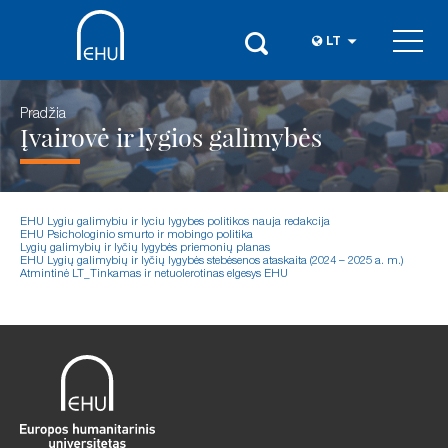
LT
Pradžia
Įvairovė ir lygios galimybės
EHU Lygiu galimybiu ir lyciu lygybes politikos nauja redakcija
EHU Psichologinio smurto ir mobingo politika
Lygių galimybių ir lyčių lygybės priemonių planas
EHU Lygių galimybių ir lyčių lygybės stebėsenos ataskaita (2024 – 2025 a. m.)
Atmintinė LT_Tinkamas ir netuolerotinas elgesys EHU