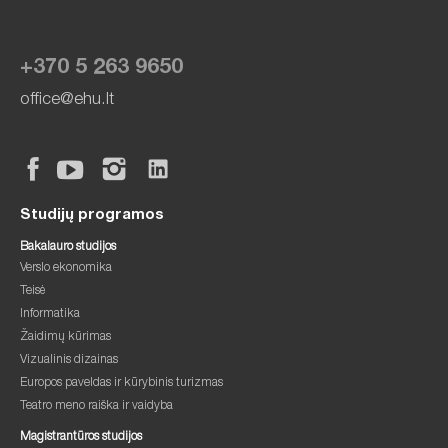
+370 5 263 9650
office@ehu.lt
Studijų programos
Bakalauro studijos
Verslo ekonomika
Teisė
Informatika
Žaidimų kūrimas
Vizualinis dizainas
Europos paveldas ir kūrybinis turizmas
Teatro meno raiška ir vaidyba
Magistrantūros studijos