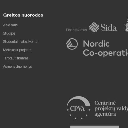
Greitos nuorodos
Apie mus
Finansavimas
Studijos
Studentai ir absolventai
Mokslas ir projektai
Tarptautiškumas
Asmens duomenys