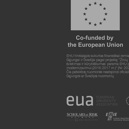
EHU tinklalapis sukurtas finansiškai remi
Sąjungai ir Švedijai pagal projektą "Žinių
švietimas ir kūrybiškumas: parama EHU plė
modernizavimui (2016-2017 m.)" (Nr. 20
Čia pateiktos nuomonės neatspindi oficia
Sąjungos ar Švedijos nuomonių.