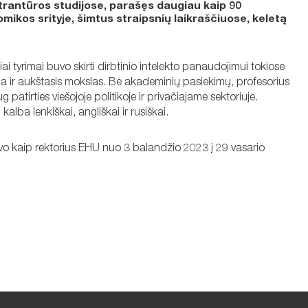
strantūros studijose, parašęs daugiau kaip 90
mikos srityje, šimtus straipsnių laikraščiuose, keletą
iai tyrimai buvo skirti dirbtinio intelekto panaudojimui tokiose
a ir aukštasis mokslas. Be akademinių pasiekimų, profesorius
patirties viešojoje politikoje ir privačiajame sektoriuje.
 kalba lenkiškai, angliškai ir rusiškai.
avo kaip rektorius EHU nuo 3 balandžio 2023 į 29 vasario