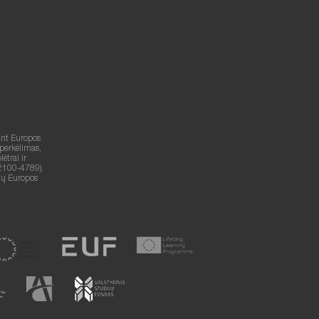
ant Europos
 perkėlimas,
trai ir
2100-4789).
lių Europos