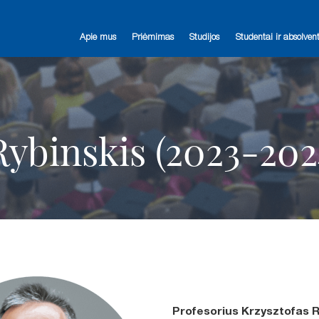
Apie mus
Priėmimas
Studijos
Studentai ir absolvent
Rybinskis (2023-202
Profesorius Krzysztofas R