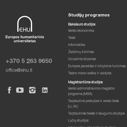
Studijų programos
Bakalauro studijos
Verslo ekonomika
Teisė
Informatika
Žaidimų kūrimas
Vizualinis dizainas
+370 5 263 9650
Europos paveldas ir kūrybinis turizmas
office@ehu.lt
Teatro meno raiška ir vaidyba
Magistrantūros studijos
Verslo administravimo magistro
programa (MBA)
Tarptautinė prekybos ir verslo teisė
(LL.M.)
Tarptautinės teisės ir saugumo studijos
Lyčių studijos