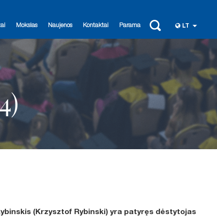
ai
Mokslas
Naujenos
Kontaktai
Parama
LT
4)
ybinskis (Krzysztof Rybinski)
yra patyręs dėstytojas