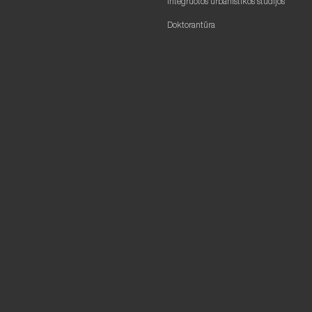
Integruotos urbanistikos studijos
Doktorantūra