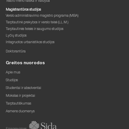
Teatro meno raiška ir vaidyba
Magistrantūros studijos
Verslo administravimo magistro programa (MBA)
Tarptautinė prekybos ir verslo teisė (LL.M.)
Tarptautinės teisės ir saugumo studijos
Lyčių studijos
Integruotos urbanistikos studijos
Doktorantūra
Greitos nuorodos
Apie mus
Studijos
Studentai ir absolventai
Mokslas ir projektai
Tarptautiškumas
Asmens duomenys
Finansavimas