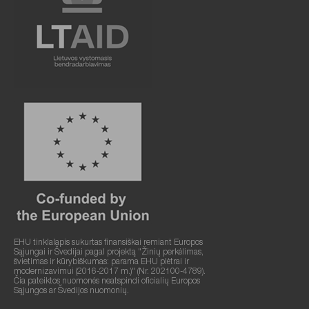
EHU tinklalapis sukurtas finansiškai remiant Europos
Sąjungai ir Švedijai pagal projektą "Žinių perkėlimas,
švietimas ir kūrybiškumas: parama EHU plėtrai ir
modernizavimui (2016-2017 m.)" (Nr. 202100-4789).
Čia pateiktos nuomonės neatspindi oficialių Europos
Sąjungos ar Švedijos nuomonių.