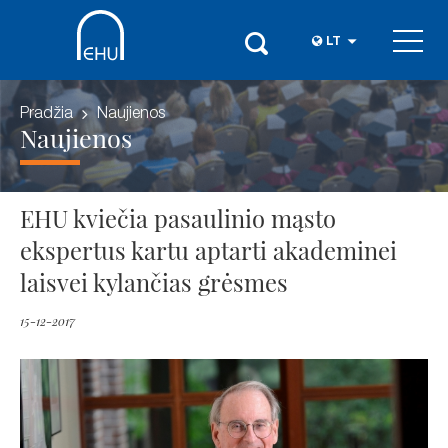
LT
Pradžia
Naujienos
Naujienos
EHU kviečia pasaulinio mąsto
ekspertus kartu aptarti akademinei
laisvei kylančias grėsmes
15-12-2017