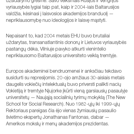
užsidarymo grėsmė. Savo veiksmais Rusijos ir Vengrijos
vyriausybės lygiai taip pat, kaip ir 2004-iais Baltarusijos
valdžia, kėsinasi į laisvosios akademijos branduolį —
nepriklausomybę nuo ideologijos ir laisvę mąstyti.
Nepaisant to, kad 2004 metais EHU buvo brutaliai
uždarytas, transanatlantinis donorų ir Lietuvos vyriausybės
pastangų dėka, Vilniuje pavyko atkurti vienintelio
nepriklausomo Baltarusijos universiteto veiklą tremtyje.
Europos akademinei bendruomenei ir anksčiau tekdavo
susidurti su represijomis. 20-ojo amžiaus 30-aisiais metais
daugelis vokiečių intelektualų buvo priversti palikti nacių
Vokietiją ir tremtyje Njujorke įkūrti vieną garsiausių pasaulyje
universitetų — Naująją socialinių tyrimų mokyklą (The New
School for Social Research). Nuo 1982-ųjų iki 1999-ųjų
Rektoriaus pareigas čia ėjo vienas žymiausių pasaulio
švietimo ekspertų Jonathanas Fantonas, dabar —
Amerikos mokslų ir menų akademijos prezidentas.