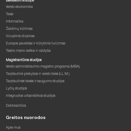
Bakalauro studijos
Verslo ekonomika
Teisė
Informatika
Žaidimų kūrimas
Vizualinis dizainas
Europos paveldas ir kūrybinis turizmas
Teatro meno raiška ir vaidyba
Magistrantūros studijos
Verslo administravimo magistro programa (MBA)
Tarptautinė prekybos ir verslo teisė (LL.M.)
Tarptautinės teisės ir saugumo studijos
Lyčių studijos
Integruotos urbanistikos studijos
Doktorantūra
Greitos nuorodos
Apie mus