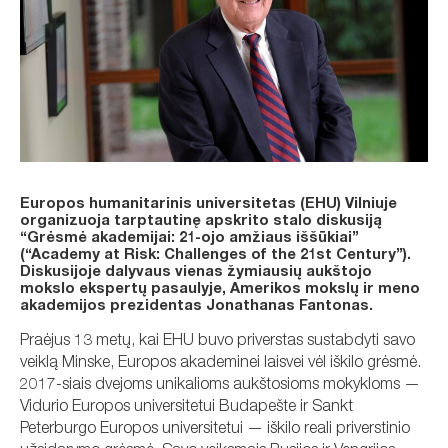
Europos humanitarinis universitetas (EHU) Vilniuje
organizuoja tarptautinę apskrito stalo diskusiją
“Grėsmė akademijai: 21-ojo amžiaus iššūkiai”
(“Academy at Risk: Challenges of the 21st Century”).
Diskusijoje dalyvaus vienas žymiausių aukštojo
mokslo ekspertų pasaulyje, Amerikos mokslų ir meno
akademijos prezidentas Jonathanas Fantonas.
Praėjus 13 metų, kai EHU buvo priverstas sustabdyti savo
veiklą Minske, Europos akademinei laisvei vėl iškilo grėsmė.
2017-siais dvejoms unikalioms aukštosioms mokykloms —
Vidurio Europos universitetui Budapešte ir Sankt
Peterburgo Europos universitetui — iškilo reali priverstinio