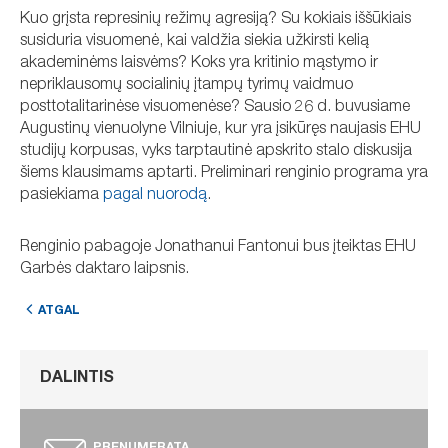
Kuo grįsta represinių režimų agresiją? Su kokiais iššūkiais
susiduria visuomenė, kai valdžia siekia užkirsti kelią
akademinėms laisvėms? Koks yra kritinio mąstymo ir
nepriklausomų socialinių įtampų tyrimų vaidmuo
posttotalitarinėse visuomenėse? Sausio 26 d. buvusiame
Augustinų vienuolyne Vilniuje, kur yra įsikūręs naujasis EHU
studijų korpusas, vyks tarptautinė apskrito stalo diskusija
šiems klausimams aptarti. Preliminari renginio programa yra
pasiekiama
pagal nuorodą
.
Renginio pabagoje Jonathanui Fantonui bus įteiktas EHU
Garbės daktaro laipsnis.
ATGAL
DALINTIS