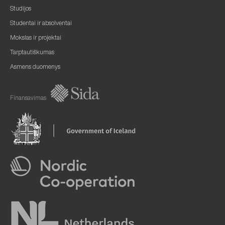
Studijos
Studentai ir absolventai
Mokslas ir projektai
Tarptautiškumas
Asmens duomenys
Finansavimas