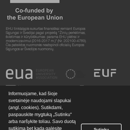
EHU tinklalapis sukurtas finansiškai remiant Europos
Sąjungai ir Švedijai pagal projektą "Žinių perkėlimas,
švietimas ir kūrybiškumas: parama EHU plėtrai ir
modernizavimui (2016-2017 m.)" (Nr. 202100-4789).
Čia pateiktos nuomonės neatspindi oficialių Europos
Sąjungos ar Švedijos nuomonių.
Informuojame, kad šioje
svetainėje naudojami slapukai
(angl. cookies). Sutikdami,
paspauskite mygtuką „Sutinku“
arba naršykite toliau. Savo duotą
sutikimą bet kada galėsite
Sutinku