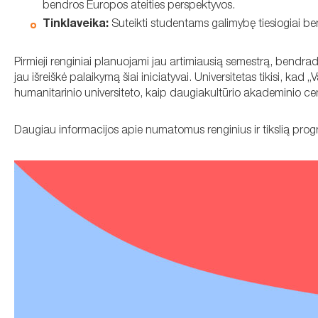
bendros Europos ateities perspektyvos.
Tinklaveika:
Suteikti studentams galimybę tiesiogiai be
Pirmieji renginiai planuojami jau artimiausią semestrą, bendrad
jau išreiškė palaikymą šiai iniciatyvai. Universitetas tikisi, kad 
humanitarinio universiteto, kaip daugiakultūrio akademinio ce
Daugiau informacijos apie numatomus renginius ir tikslią progr