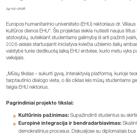
24-02-2026
Europos humanitarinio universiteto (EHU) rektoriaus dr. Viliaus
kultūros dienos EHU“. Šis projektas siekia nutiesti naujus til
atstovybių, suteikiant studentams galimybę iš arti pažinti įvairi
2026-aisiais startuojanti iniciatyva kviečia užsienio šalių amb
valstybė turės dedikuotą laiką EHU erdvėse, kurio metu vyks pa
veikėjais.
„Mūsų tikslas – sukurti gyvą, interaktyvią platformą, kurioje teo
tarptautinio dialogo vieta, o šis ciklas leis mūsų studentams ge
teigia EHU rektorius.
Pagrindiniai projekto tikslai:
Kultūrinis pažinimas:
Supažindinti studentus su skirtin
Europinė integracija ir bendradarbiavimas:
Skatint
demokratinius procesus. Diskusijose su diplomatais bus a