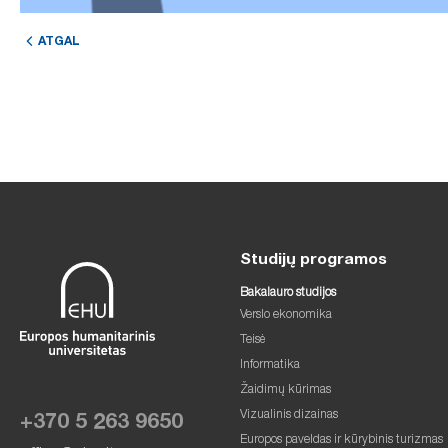
ATGAL
Studijų programos
Bakalauro studijos
Verslo ekonomika
Teisė
Informatika
Žaidimų kūrimas
Vizualinis dizainas
+370 5 263 9650
Europos paveldas ir kūrybinis turizmas