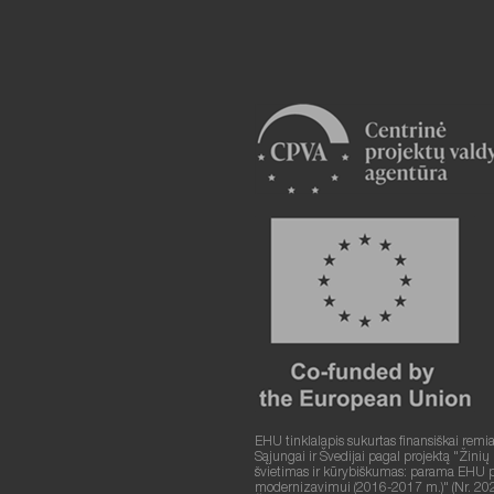
EHU tinklalapis sukurtas finansiškai remi
Sąjungai ir Švedijai pagal projektą "Žinių
švietimas ir kūrybiškumas: parama EHU plė
modernizavimui (2016-2017 m.)" (Nr. 20