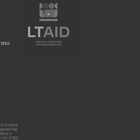
ant Europos
 perkėlimas,
trai ir
2100-4789).