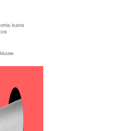
domis, kurios
opos
nkluose.