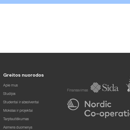
Greitos nuorodos
Apie mus
Finansavimas
Studijos
Studentai ir absolventai
Mokslas ir projektai
Tarptautiškumas
Asmens duomenys