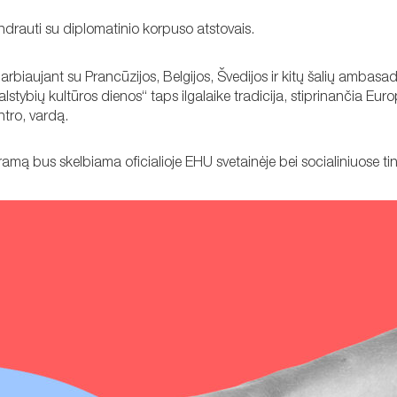
ndrauti su diplomatinio korpuso atstovais.
arbiaujant su Prancūzijos, Belgijos, Švedijos ir kitų šalių ambasa
„Valstybių kultūros dienos“ taps ilgalaike tradicija, stiprinančia Eur
ntro, vardą.
amą bus skelbiama oficialioje EHU svetainėje bei socialiniuose ti