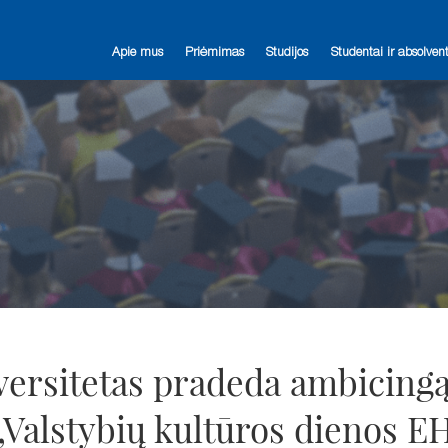
Apie mus
Priėmimas
Studijos
Studentai ir absolvent
versitetas pradeda ambicing
 „Valstybių kultūros dienos E