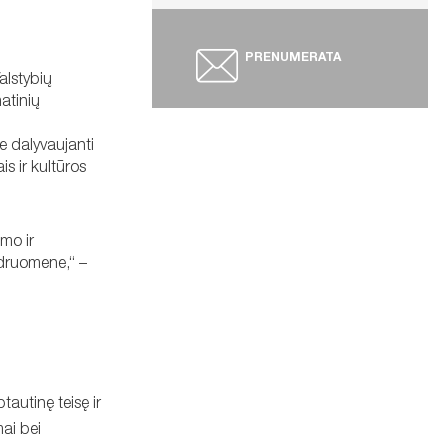
PRENUMERATA
alstybių
atinių
te dalyvaujanti
s ir kultūros
umo ir
endruomene,“ –
autinę teisę ir
ai bei