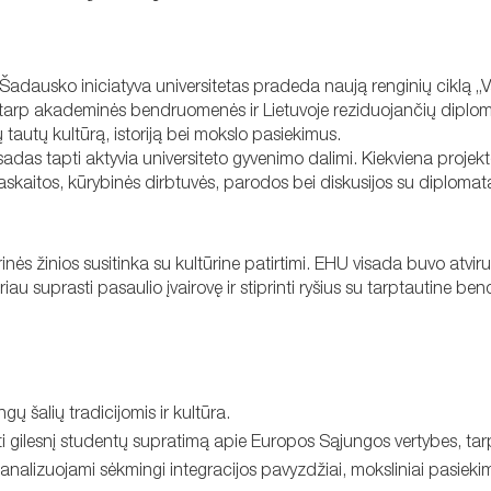
 Šadausko iniciatyva universitetas pradeda naują renginių ciklą „V
tus tarp akademinės bendruomenės ir Lietuvoje reziduojančių diplom
ų tautų kultūrą, istoriją bei mokslo pasiekimus.
asadas tapti aktyvia universiteto gyvenimo dalimi. Kiekviena projek
skaitos, kūrybinės dirbtuvės, parodos bei diskusijos su diplomatai
rinės žinios susitinka su kultūrine patirtimi. EHU visada buvo atvir
riau suprasti pasaulio įvairovę ir stiprinti ryšius su tarptautine b
gų šalių tradicijomis ir kultūra.
i gilesnį studentų supratimą apie Europos Sąjungos vertybes, tarpt
nalizuojami sėkmingi integracijos pavyzdžiai, moksliniai pasiekim