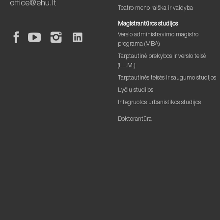
office@ehu.lt
Teatro meno raiška ir vaidyba
Magistrantūros studijos
Verslo administravimo magistro
programa (MBA)
Tarptautinė prekybos ir verslo teisė
(LL.M.)
Tarptautinės teisės ir saugumo studijos
Lyčių studijos
Integruotos urbanistikos studijos
Doktorantūra