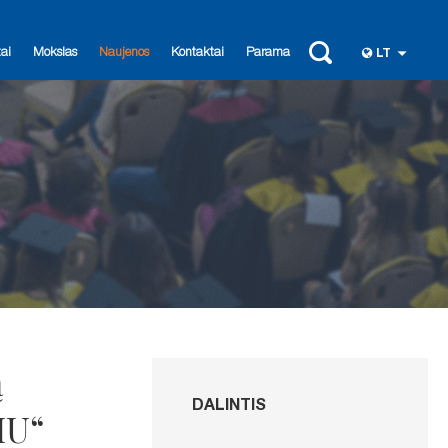
ai
Mokslas
Naujenos
Kontaktai
Parama
LT
ą
DALINTIS
HU“