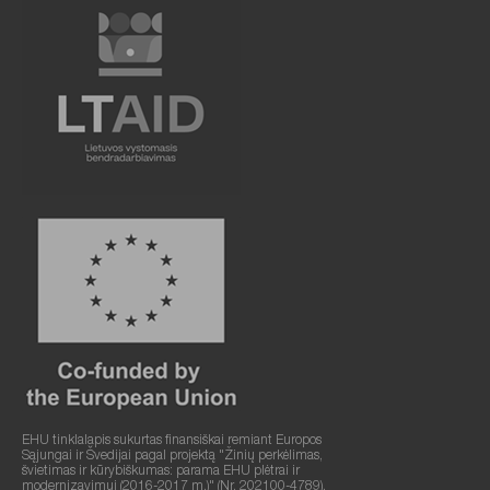
EHU tinklalapis sukurtas finansiškai remiant Europos
Sąjungai ir Švedijai pagal projektą "Žinių perkėlimas,
švietimas ir kūrybiškumas: parama EHU plėtrai ir
modernizavimui (2016-2017 m.)" (Nr. 202100-4789).