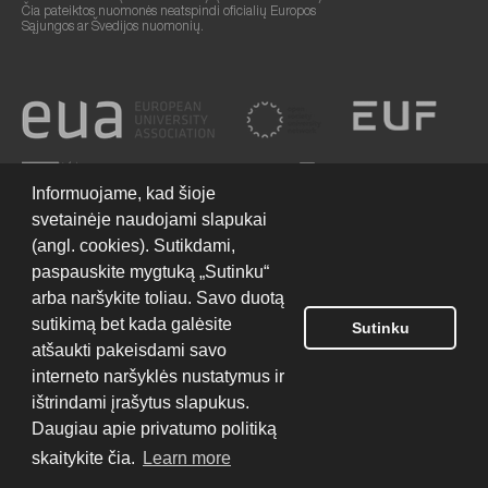
Čia pateiktos nuomonės neatspindi oficialių Europos
Sąjungos ar Švedijos nuomonių.
Informuojame, kad šioje
svetainėje naudojami slapukai
(angl. cookies). Sutikdami,
paspauskite mygtuką „Sutinku“
arba naršykite toliau. Savo duotą
sutikimą bet kada galėsite
Sutinku
Svetainės naudojimo sąlygos
© 2026 Europos humanitarinis universitetas
atšaukti pakeisdami savo
interneto naršyklės nustatymus ir
ištrindami įrašytus slapukus.
Svetainės kūrimas:
Daugiau apie privatumo politiką
skaitykite čia.
Learn more