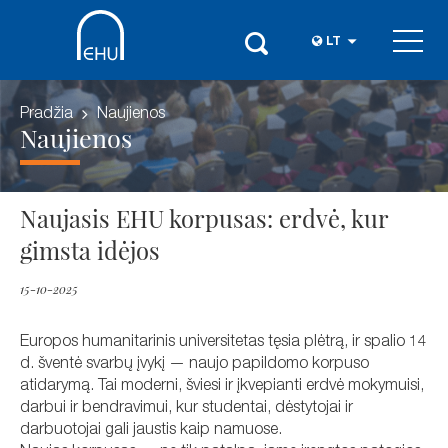
LT
Pradžia
Naujienos
Naujienos
Naujasis EHU korpusas: erdvė, kur
gimsta idėjos
15-10-2025
Europos humanitarinis universitetas tęsia plėtrą, ir spalio 14
d. šventė svarbų įvykį — naujo papildomo korpuso
atidarymą. Tai moderni, šviesi ir įkvepianti erdvė mokymuisi,
darbui ir bendravimui, kur studentai, dėstytojai ir
darbuotojai gali jaustis kaip namuose.