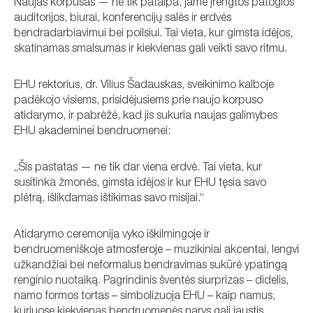
Naujas korpusas — ne tik patalpa, jame įrengtos patogios
auditorijos, biurai, konferencijų salės ir erdvės
bendradarbiavimui bei poilsiui. Tai vieta, kur gimsta idėjos,
skatinamas smalsumas ir kiekvienas gali veikti savo ritmu.
EHU rektorius, dr. Vilius Šadauskas, sveikinimo kalboje
padėkojo visiems, prisidėjusiems prie naujo korpuso
atidarymo, ir pabrėžė, kad jis sukuria naujas galimybes
EHU akademinei bendruomenei:
„Šis pastatas — ne tik dar viena erdvė. Tai vieta, kur
susitinka žmonės, gimsta idėjos ir kur EHU tęsia savo
plėtrą, išlikdamas ištikimas savo misijai.“
Atidarymo ceremonija vyko iškilmingoje ir
bendruomeniškoje atmosferoje – muzikiniai akcentai, lengvi
užkandžiai bei neformalus bendravimas sukūrė ypatingą
renginio nuotaiką. Pagrindinis šventės siurprizas – didelis,
namo formos tortas – simbolizuoja EHU – kaip namus,
kuriuose kiekvienas bendruomenės narys gali jaustis