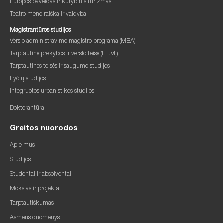
Europos paveldas ir kūrybinis turizmas
Teatro meno raiška ir vaidyba
Magistrantūros studijos
Verslo administravimo magistro programa (MBA)
Tarptautinė prekybos ir verslo teisė (LL.M.)
Tarptautinės teisės ir saugumo studijos
Lyčių studijos
Integruotos urbanistikos studijos
Doktorantūra
Greitos nuorodos
Apie mus
Studijos
Studentai ir absolventai
Mokslas ir projektai
Tarptautiškumas
Asmens duomenys