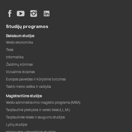
Studijų programos
Bakalauro studijos
Verslo ekonomika
Teisė
Informatika
Žaidimų kūrimas
Vizualinis dizainas
Europos paveldas ir kūrybinis turizmas
Teatro meno raiška ir vaidyba
Magistrantūros studijos
Verslo administravimo magistro programa (MBA)
Tarptautinė prekybos ir verslo teisė (LL.M.)
Tarptautinės teisės ir saugumo studijos
Lyčių studijos