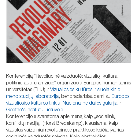
Konferenciją “Revoliucinė vaizduotė: vizualioji kultūra
politinių audrų amžiuje” organizuoja Europos humanitarinis
universitetas (EHU) ir
Vizualiosios kultūros ir šiuolaikinio
meno studijų laboratorija
, bendradarbiaudami su
Europos
vizualiosios kultūros tinklu
,
Nacionaline dailės galerija
ir
Goethe‘s institutu Lietuvoje
.
Konferencijoje svarstoma apie meną kaip „socialinių
konfliktų mediją“ (Horst Bredekamp), klausiama, kaip
vizualūs vaizdiniai revoliucinėse praktikose keičia įvairias