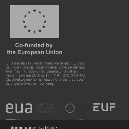
EHU tinklalapis sukurtas finansiškai remiant Europos
Sąjungai ir Švedijai pagal projektą "Žinių perkėlimas,
švietimas ir kūrybiškumas: parama EHU plėtrai ir
modernizavimui (2016-2017 m.)" (Nr. 202100-4789).
Čia pateiktos nuomonės neatspindi oficialių Europos
Sąjungos ar Švedijos nuomonių.
Informuojame, kad šioje