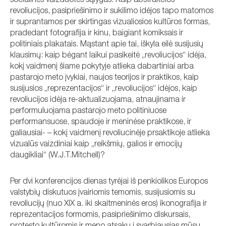
socialinės vaizduotės sąlygas. Kaip abstrakčios
revoliucijos, pasipriešinimo ir sukilimo idėjos tapo matomos
ir suprantamos per skirtingas vizualiosios kultūros formas,
pradedant fotografija ir kinu, baigiant komiksais ir
politiniais plakatais. Mąstant apie tai, iškyla eilė susijusių
klausimų: kaip bėgant laikui pasikeitė „revoliucijos“ idėja,
kokį vaidmenį šiame pokytyje atlieka dabartiniai arba
pastarojo meto įvykiai, naujos teorijos ir praktikos, kaip
susijusios „reprezentacijos“ ir „revoliucijos“ idėjos, kaip
revoliucijos idėja re-aktualizuojama, atnaujinama ir
performuluojama pastarojo meto politiniuose
performansuose, spaudoje ir meninėse praktikose, ir
galiausiai- – kokį vaidmenį revoliucinėje prsaktikoje atlieka
vizualūs vaizdiniai kaip „reikšmių, galios ir emocijų
daugikliai“ (W.J.T.Mitchell)?
Per dvi konferencijos dienas tyrėjai iš penkiolikos Europos
valstybių diskutuos įvairiomis temomis, susijusiomis su
revoliucijų (nuo XIX a. iki skaitmeninės eros) ikonografija ir
reprezentacijos formomis, pasipriešinimo diskursais,