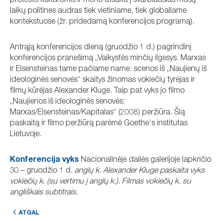
protesto kultūromis ir meno atsaku į svarbiausias mūsų
laikų politines audras tiek vietiniame, tiek globaliame
kontekstuose (žr. pridedamą konferencijos programą).
Antrąją konferencijos dieną (gruodžio 1 d.) pagrindinį
konferencijos pranešimą „Vaikystės minčių ilgesys. Marxas
ir Eisensteinas tame pačiame name: scenos iš „Naujienų iš
ideologinės senovės“ skaitys žinomas vokiečių tyrėjas ir
filmų kūrėjas Alexander Kluge. Taip pat vyks jo filmo
„Naujienos iš ideologinės senovės:
Marxas/Eisensteinas/Kapitalas“ (2008) peržiūra. Šią
paskaitą ir filmo peržiūrą parėmė Goethe‘s institutas
Lietuvoje.
Konferencija vyks
Nacionalinėje dailės galerijoje lapkričio
30 – gruodžio 1 d.
anglų k. Alexander Kluge paskaita vyks
vokiečių k. (su vertimu į anglų k.). Filmas vokiečių k. su
angliškais subtitrais.
ATGAL