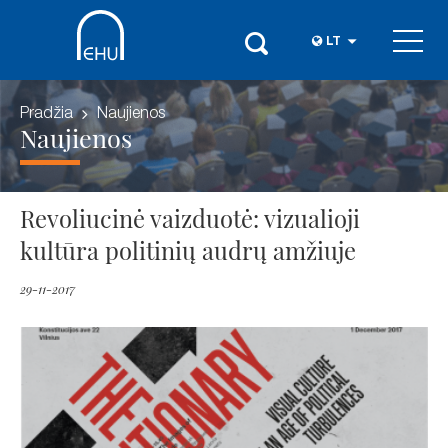
LT
Pradžia
Naujienos
Naujienos
Revoliucinė vaizduotė: vizualioji
kultūra politinių audrų amžiuje
29-11-2017