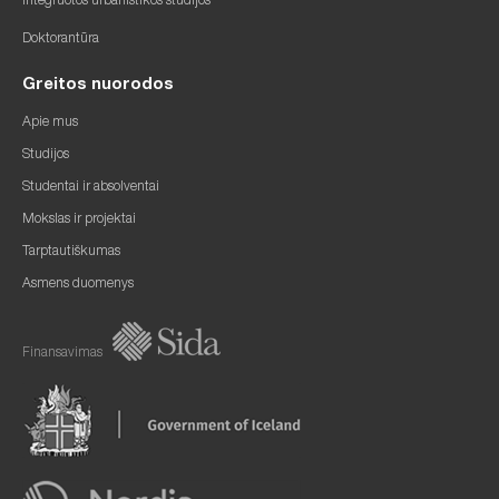
Integruotos urbanistikos studijos
Doktorantūra
Greitos nuorodos
Apie mus
Studijos
Studentai ir absolventai
Mokslas ir projektai
Tarptautiškumas
Asmens duomenys
Finansavimas