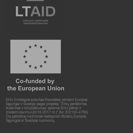
EHU tinklalapis sukurtas finansiškai remiant Europos
Sąjungai ir Švedijai pagal projektą "Žinių perkėlimas,
švietimas ir kūrybiškumas: parama EHU plėtrai ir
modernizavimui (2016-2017 m.)" (Nr. 202100-4789).
Čia pateiktos nuomonės neatspindi oficialių Europos
Sąjungos ar Švedijos nuomonių.