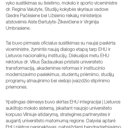
vyko susitikimas su švietimo, mokslo ir sporto viceministre
dr. Regina Valutyte, Studijų kokybės skyriaus vadove
Giedre Pačėsiene bei Užsienio reikalų ministerijos
atstovėmis Aiste Bertulyte-Žikevičiene ir Virginija
Umbrasiene.
Tai buvo pirmasis oficialus susitikimas su naujai paskirta
viceministre, žymintis naują dialogo etapą tarp EHU ir
Lietuvos nacionalinių institucijų. Diskusijos metu EHU
rektorius dr. Vilius Šadauskas pristatė universiteto
transformaciją, akademines reformas ir institucinio
modernizavimo pasiekimus, studentų priėmimo, studijų
programų atnaujinimo bei viešojo įvaizdžio stiprinimo
priemones.
Ypatingas dėmesys buvo skirtas EHU integracijai į Lietuvos
aukštojo mokslo sistemą, įskaitant naujojo universiteto
korpuso Vilniuje atidarymą, strategines partnerystes ir
augantį universiteto matomumą regione. Dalyviai aptarė
EHU plėtros perspektyvas, pabrėždami bendradarbiavimo