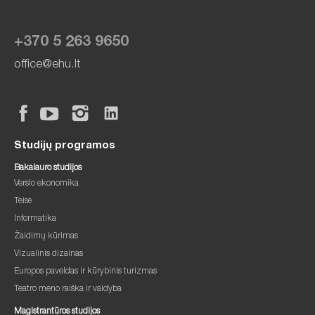
+370 5 263 9650
office@ehu.lt
Studijų programos
Bakalauro studijos
Verslo ekonomika
Teisė
Informatika
Žaidimų kūrimas
Vizualinis dizainas
Europos paveldas ir kūrybinis turizmas
Teatro meno raiška ir vaidyba
Magistrantūros studijos