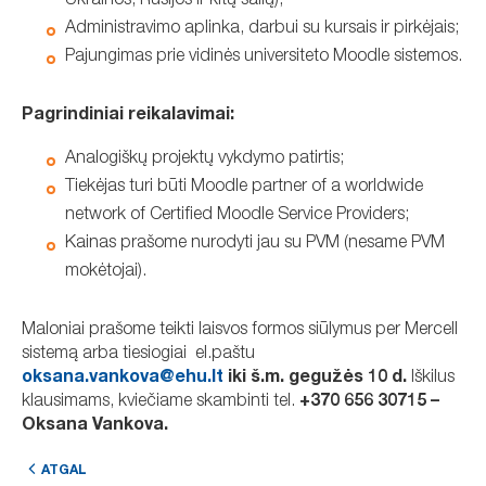
Ukrainos, Rusijos ir kitų šalių);
Administravimo aplinka, darbui su kursais ir pirkėjais;
Pajungimas prie vidinės universiteto Moodle sistemos.
Pagrindiniai reikalavimai:
Analogiškų projektų vykdymo patirtis;
Tiekėjas turi būti Moodle partner of a worldwide
network of Certified Moodle Service Providers;
Kainas prašome nurodyti jau su PVM (nesame PVM
mokėtojai).
Maloniai prašome teikti laisvos formos siūlymus per Mercell
sistemą arba tiesiogiai el.paštu
oksana.vankova@ehu.lt
iki š.m. gegužės 10 d.
Iškilus
klausimams, kviečiame skambinti tel.
+370 656 30715 –
Oksana Vankova.
ATGAL