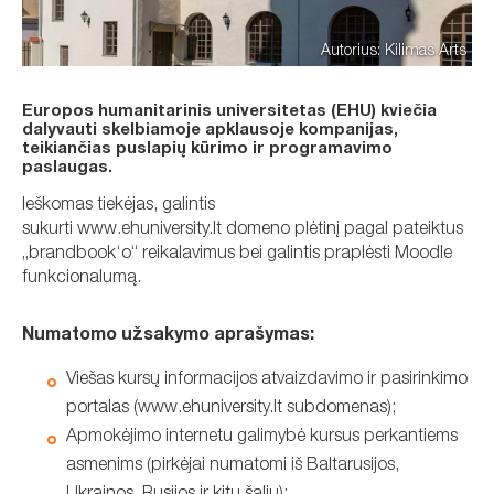
Autorius: Kilimas Arts
Europos humanitarinis universitetas (EHU) kviečia
dalyvauti skelbiamoje apklausoje kompanijas,
teikiančias puslapių kūrimo ir programavimo
paslaugas.
Ieškomas tiekėjas, galintis
sukurti www.ehuniversity.lt domeno plėtinį pagal pateiktus
„brandbook‘o“ reikalavimus bei galintis praplėsti Moodle
funkcionalumą.
Numatomo užsakymo aprašymas:
Viešas kursų informacijos atvaizdavimo ir pasirinkimo
portalas (www.ehuniversity.lt subdomenas);
Apmokėjimo internetu galimybė kursus perkantiems
asmenims (pirkėjai numatomi iš Baltarusijos,