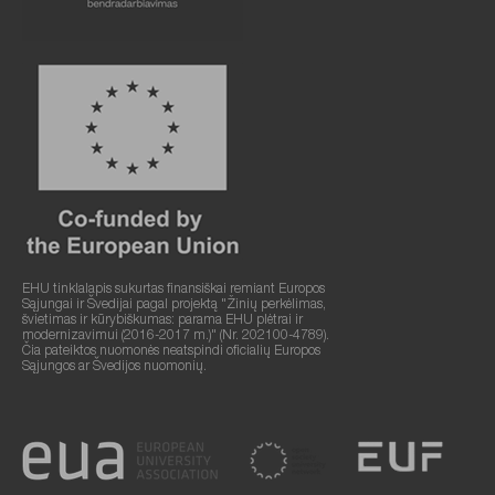
EHU tinklalapis sukurtas finansiškai remiant Europos
Sąjungai ir Švedijai pagal projektą "Žinių perkėlimas,
švietimas ir kūrybiškumas: parama EHU plėtrai ir
modernizavimui (2016-2017 m.)" (Nr. 202100-4789).
Čia pateiktos nuomonės neatspindi oficialių Europos
Sąjungos ar Švedijos nuomonių.