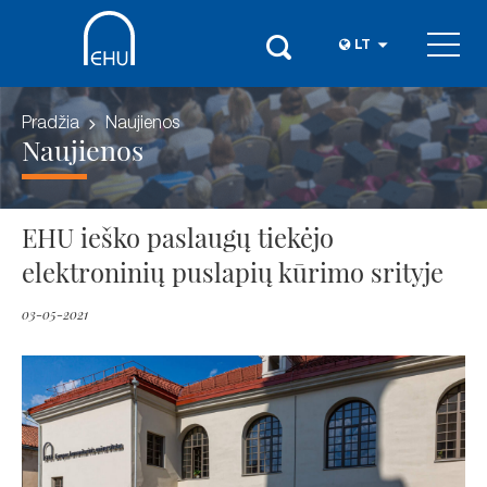
LT
Pradžia
Naujienos
Naujienos
EHU ieško paslaugų tiekėjo
elektroninių puslapių kūrimo srityje
03-05-2021