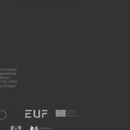
ant Europos
 perkėlimas,
trai ir
2100-4789).
lių Europos