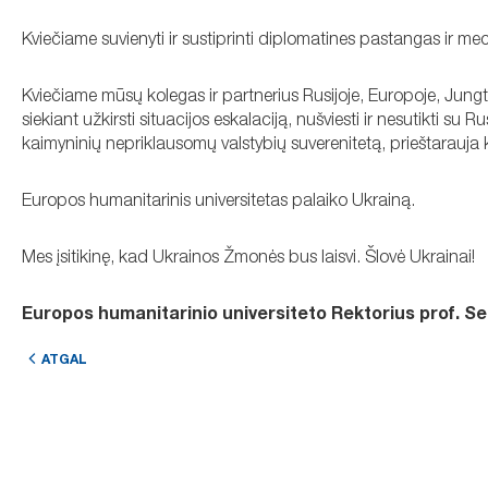
Kviečiame suvienyti ir sustiprinti diplomatines pastangas ir m
Kviečiame mūsų kolegas ir partnerius Rusijoje, Europoje, Jungt
siekiant užkirsti situacijos eskalaciją, nušviesti ir nesutikti su
kaimyninių nepriklausomų valstybių suverenitetą, prieštarauja kr
Europos humanitarinis universitetas palaiko Ukrainą.
Mes įsitikinę, kad Ukrainos Žmonės bus laisvi. Šlovė Ukrainai!
Europos humanitarinio universiteto Rektorius prof. Se
ATGAL