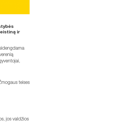
lstybės
istiną ir
prisidengdama
verenią
gyventojai,
 Žmogaus teises
os, jos valdžios