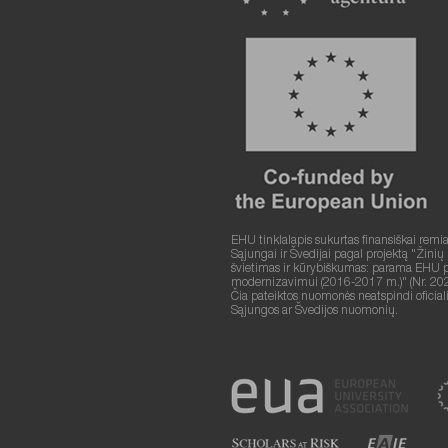
EHU tinklalapis sukurtas finansiškai remi
Sąjungai ir Švedijai pagal projektą "Žinių
švietimas ir kūrybiškumas: parama EHU plė
modernizavimui (2016-2017 m.)" (Nr. 20
Čia pateiktos nuomonės neatspindi oficia
Sąjungos ar Švedijos nuomonių.