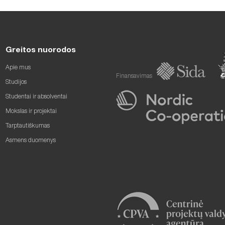
Greitos nuorodos
Apie mus
Finansavimas
Studijos
Studentai ir absolventai
Mokslas ir projektai
Tarptautiškumas
Asmens duomenys