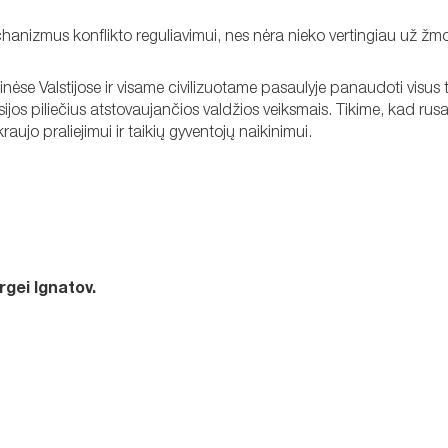
echanizmus konflikto reguliavimui, nes nėra nieko vertingiau už žm
inėse Valstijose ir visame civilizuotame pasaulyje panaudoti visus
 Rusijos piliečius atstovaujančios valdžios veiksmais. Tikime, kad rus
aujo praliejimui ir taikių gyventojų naikinimui.
rgei Ignatov.