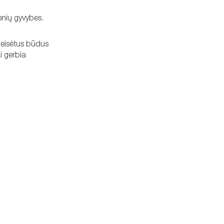
onių gyvybes.
 teisėtus būdus
ai gerbia