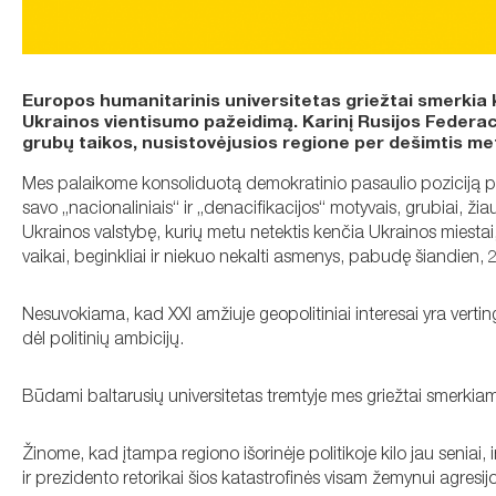
Europos humanitarinis universitetas griežtai smerkia k
Ukrainos vientisumo pažeidimą. Karinį Rusijos Federaci
grubų taikos, nusistovėjusios regione per dešimtis me
Mes palaikome konsoliduotą demokratinio pasaulio poziciją pri
savo „nacionaliniais“ ir „denacifikacijos“ motyvais, grubiai, 
Ukrainos valstybę, kurių metu netektis kenčia Ukrainos miestai, 
vaikai, beginkliai ir niekuo nekalti asmenys, pabudę šiandien,
Nesuvokiama, kad XXI amžiuje geopolitiniai interesai yra ver
dėl politinių ambicijų.
Būdami baltarusių universitetas tremtyje mes griežtai smerkiame
Žinome, kad įtampa regiono išorinėje politikoje kilo jau seniai,
ir prezidento retorikai šios katastrofinės visam žemynui agresij