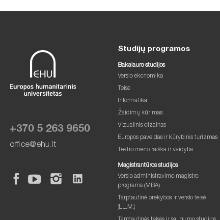
Studijų programos
Bakalauro studijos
Verslo ekonomika
Teisė
Informatika
Žaidimų kūrimas
Vizualinis dizainas
+370 5 263 9650
Europos paveldas ir kūrybinis turizmas
office@ehu.lt
Teatro meno raiška ir vaidyba
Magistrantūros studijos
Verslo administravimo magistro
programa (MBA)
Tarptautinė prekybos ir verslo teisė
(LL.M.)
Tarptautinės teisės ir saugumo studijos