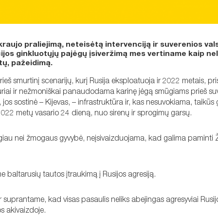
raujo praliejimą, neteisėtą intervenciją ir suverenios va
jos ginkluotųjų pajėgų įsiveržimą mes vertiname kaip nele
tų, pažeidimą.
eš smurtinį scenarijų, kurį Rusija eksploatuoja ir 2022 metais, 
žiauriai ir nežmoniškai panaudodama karinę jėgą smūgiams prieš su
jos sostinė – Kijevas, – infrastruktūra ir, kas nesuvokiama, taikūs 
 2022 metų vasario 24 dieną, nuo sirenų ir sprogimų garsų.
tingiau nei žmogaus gyvybė, neįsivaizduojama, kad galima paminti
 baltarusių tautos įtraukimą į Rusijos agresiją.
 ir suprantame, kad visas pasaulis neliks abejingas agresyviai Rusij
os akivaizdoje.