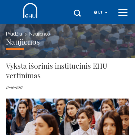
LT
Pradžia
Naujienos
Naujienos
Vyksta išorinis institucinis EHU
vertinimas
17-10-2017