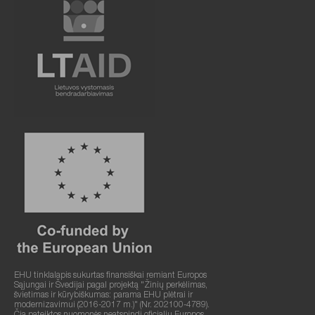
EHU tinklalapis sukurtas finansiškai remiant Europos
Sąjungai ir Švedijai pagal projektą "Žinių perkėlimas,
švietimas ir kūrybiškumas: parama EHU plėtrai ir
modernizavimui (2016-2017 m.)" (Nr. 202100-4789).
Čia pateiktos nuomonės neatspindi oficialių Europos