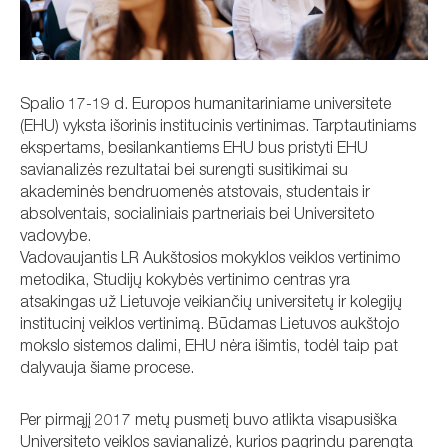
Spalio 17-19 d. Europos humanitariniame universitete
(EHU) vyksta išorinis institucinis vertinimas. Tarptautiniams
ekspertams, besilankantiems EHU bus pristyti EHU
savianalizės rezultatai bei surengti susitikimai su
akademinės bendruomenės atstovais, studentais ir
absolventais, socialiniais partneriais bei Universiteto
vadovybe.
Vadovaujantis LR Aukštosios mokyklos veiklos vertinimo
metodika, Studijų kokybės vertinimo centras yra
atsakingas už Lietuvoje veikiančių universitetų ir kolegijų
institucinį veiklos vertinimą. Būdamas Lietuvos aukštojo
mokslo sistemos dalimi, EHU nėra išimtis, todėl taip pat
dalyvauja šiame procese.
Per pirmąjį 2017 metų pusmetį buvo atlikta visapusiška
Universiteto veiklos savianalizė, kurios pagrindu parengta