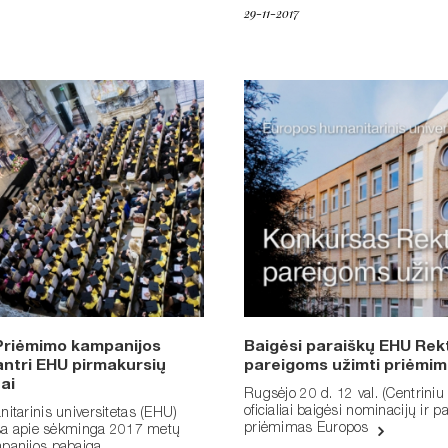
29-11-2017
Priėmimo kampanijos
Baigėsi paraiškų EHU Rek
 antri EHU pirmakursių
pareigoms užimti priėmi
ai
Rugsėjo 20 d. 12 val. (Centriniu
oficialiai baigėsi nominacijų ir p
itarinis universitetas (EHU)
priėmimas Europos
eša apie sėkminga 2017 metų