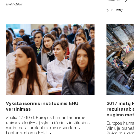
iššūkiai”
11-01-2018
15-12-2017
Vyksta išorinis institucinis EHU
2017 metų 
vertinimas
rezultatai:
augimo met
Spalio 17-19 d. Europos humanitariniame
universitete (EHU) vyksta išorinis institucinis
Europos human
vertinimas. Tarptautiniams ekspertams,
Vilniuje pran
besilankantiems EHU