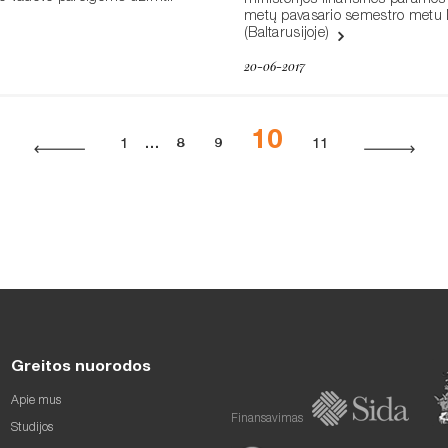
ministerijos finansinės paramo
metų pavasario semestro metu
(Baltarusijoje)
20-06-2017
10
1
…
8
9
11
Greitos nuorodos
Apie mus
Finansavimas
Studijos