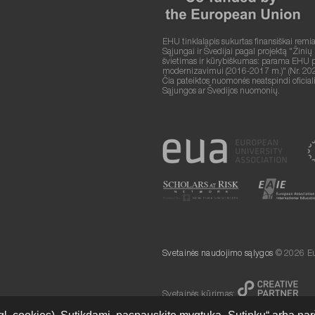
EHU tinklalapis sukurtas finansiškai remi
Sąjungai ir Švedijai pagal projektą "Žinių
švietimas ir kūrybiškumas: parama EHU plė
modernizavimui (2016-2017 m.)" (Nr. 20
Čia pateiktos nuomonės neatspindi oficia
Sąjungos ar Švedijos nuomonių.
Svetainės naudojimo sąlygos
© 2026 Eu
Svetainės kūrimas: