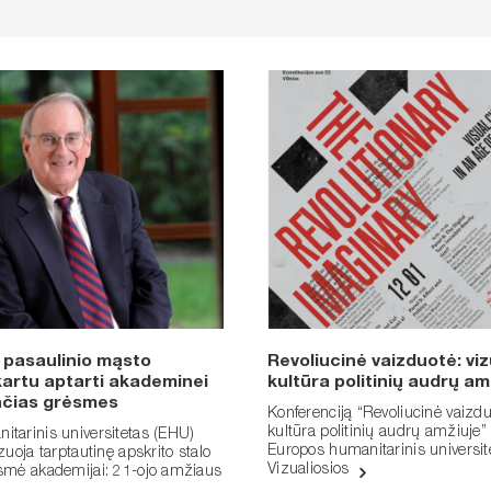
 pasaulinio mąsto
Revoliucinė vaizduotė: vizu
artu aptarti akademinei
kultūra politinių audrų am
ančias grėsmes
Konferenciją “Revoliucinė vaizduo
kultūra politinių audrų amžiuje”
itarinis universitetas (EHU)
Europos humanitarinis universit
zuoja tarptautinę apskrito stalo
Vizualiosios
ėsmė akademijai: 21-ojo amžiaus