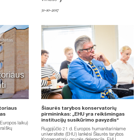
Vilniaus
31-10-2017
toriaus
Šiaurės tarybos konservatorių
mas
pirmininkas: „EHU yra reikšmingas
institucijų susikūrimo pavyzdis“
 Europos laiku)
araiškų
Rugpjūčio 21 d. Europos humanitariniame
universitete (EHU) lankėsi Šiaurės tarybos