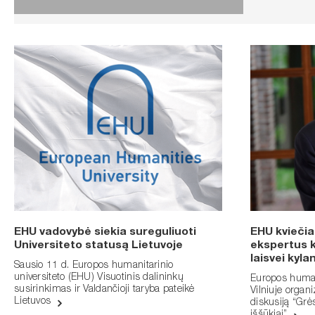
EHU vadovybė siekia sureguliuoti
EHU kviečia
Universiteto statusą Lietuvoje
ekspertus k
laisvei kyl
Sausio 11 d. Europos humanitarinio
universiteto (EHU) Visuotinis dalininkų
Europos human
susirinkimas ir Valdančioji taryba pateikė
Vilniuje organi
Lietuvos
diskusiją “Gr