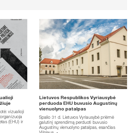
alioji
Lietuvos Respublikos Vyriausybė
žiuje
perduoda EHU buvusio Augustinų
vienuolyno patalpas
tė: vizualioji
 organizuoja
Spalio 31 d. Lietuvos Vyriausybė priėmė
etas (EHU) ir
galutinį sprendimą perduoti buvusio
Augustinų vienuolyno patalpas, esančias