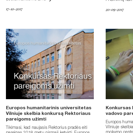
Priėmimų kamp
17-10-2017
20-09-2017
Europos humanitarinis universitetas
Konkursas 
Vilniuje skelbia konkursą Rektoriaus
vadovo par
pareigoms užimti
Europos human
Vilniuje skelbi
Tikimasi, kad naujasis Rektorius pradės eiti
mokymo centro