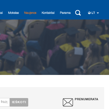
ai
Mokslas
Naujenos
Kontaktai
Parama
LT
PRENUMERATA
IEŠKOTI