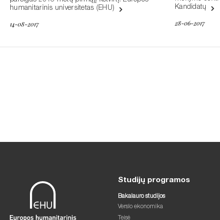
pareigas 2018 metų pirmąjį ketvirtį. Europos
Kandidatų
humanitarinis universitetas (EHU)
28-06-2017
14-08-2017
Studijų programos
Bakalauro studijos
Verslo ekonomika
Teisė