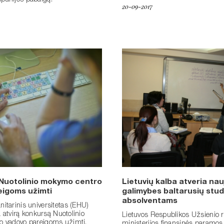
anijos pabaigą.
20-09-2017
Nuotolinio mokymo centro
Lietuvių kalba atveria nau
eigoms užimti
galimybes baltarusių stu
absolventams
itarinis universitetas (EHU)
a atvirą konkursą Nuotolinio
Lietuvos Respublikos Užsienio r
 vadovo pareigoms užimti.