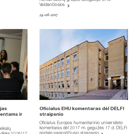
Konservatorių grupės delegacija. EHU
Valdančiosios
24-08-2017
jas
Oficialus EHU komentaras dėl DELFI
dentams ir
straipsnio
Oficialus Europos humanitarinio universiteto
komentaras dėl 2017 m. gegužės 17 d. DELFI
eikalų
portale pasirodžiusio straipsnio