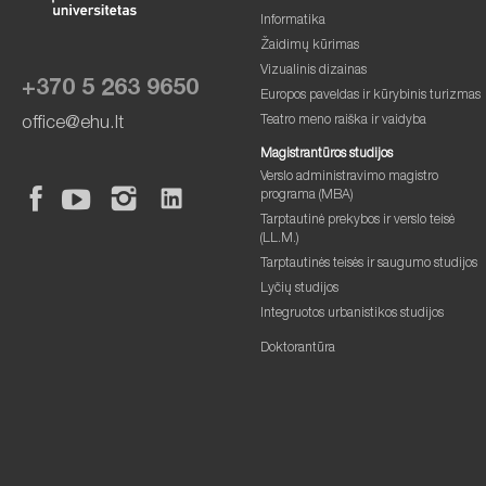
Informatika
Žaidimų kūrimas
Vizualinis dizainas
+370 5 263 9650
Europos paveldas ir kūrybinis turizmas
Teatro meno raiška ir vaidyba
office@ehu.lt
Magistrantūros studijos
Verslo administravimo magistro
programa (MBA)
Tarptautinė prekybos ir verslo teisė
(LL.M.)
Tarptautinės teisės ir saugumo studijos
Lyčių studijos
Integruotos urbanistikos studijos
Doktorantūra