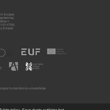
ant Europos
 perkėlimas,
trai ir
2100-4789).
lių Europos
ropos humanitarinis universitetas